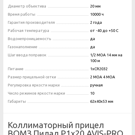
Диаметр объектива
20 мм
Время работы
10000 ч
Гарантия производителя
2 года
Рабочая температура
от -40 до +50 C
Водонепроницаемость
да
Газонаполнение
да
Шаг ввода поправок
1/2 MOA 14 мм на
100 м
Питание
1хCR2032
Размер прицельной сетки
2 MOA 4 MOA
Регулировка яркости марки
ручная
Число режимов яркости марки
10
Габариты
62х40х53 мм
Коллиматорный прицел
ВОМЗ Пилад P1х20 AVIS-PRO