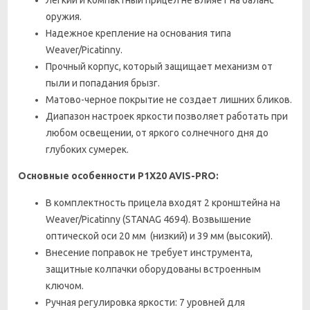
Легкий и компактный прицел не влияет на баланс
оружия.
Надежное крепление на основания типа
Weaver/Picatinny.
Прочный корпус, который защищает механизм от
пыли и попадания брызг.
Матово-черное покрытие не создает лишних бликов.
Диапазон настроек яркости позволяет работать при
любом освещении, от яркого солнечного дня до
глубоких сумерек.
Основные особенности
Р1Х20 AVIS-PRO
:
В комплектность прицела входят 2 кронштейна на
Weaver/Picatinny (STANAG 4694). Возвышение
оптической оси 20 мм (низкий) и 39 мм (высокий).
Внесение поправок не требует инструмента,
защитные колпачки оборудованы встроенным
ключом.
Ручная регулировка яркости: 7 уровней для