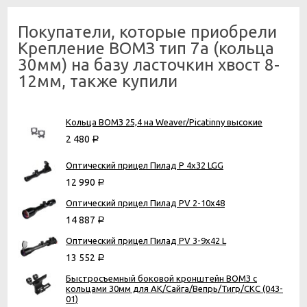
Покупатели, которые приобрели
Крепление ВОМЗ тип 7а (кольца
30мм) на базу ласточкин хвост 8-
12мм, также купили
Кольца ВОМЗ 25,4 на Weaver/Picatinny высокие
2 480
Р
Оптический прицел Пилад P 4х32 LGG
12 990
Р
Оптический прицел Пилад PV 2-10х48
14 887
Р
Оптический прицел Пилад PV 3-9х42 L
13 552
Р
Быстросъемный боковой кронштейн ВОМЗ с
кольцами 30мм для АК/Сайга/Вепрь/Тигр/СКС (043-
01)