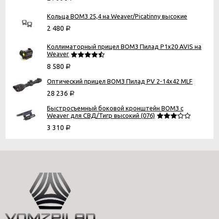
Кольца ВОМЗ 25,4 на Weaver/Picatinny высокие
2 480
Р
Коллиматорный прицел ВОМЗ Пилад P1х20 AVIS на
Weaver
8 580
Р
Оптический прицел ВОМЗ Пилад PV 2-14x42 MLF
28 236
Р
Быстросъемный боковой кронштейн ВОМЗ с
Weaver для СВД/Тигр высокий (076)
3 310
Р