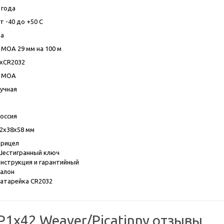
 года
т -40 до +50 C
а
 MOA 29 мм на 100 м
хCR2032
 MOA
учная
оссия
2х38х58 мм
рицел
естигранный ключ
нструкция и гарантийный
алон
атарейка CR2032
1x42 Weaver/Picatinny отзывы