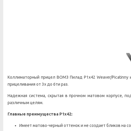
Коллиматорный прицел ВОМЗ Пилад P1x42 Weaver/Picatinny и
прицеливания от 3х до 6ти раз.
Надежная система, скрытая в прочном матовом корпусе, по
различным целям.
Главные преимущества
Р1х42:
Имеет матово-черный оттенок и не создает бликов на со