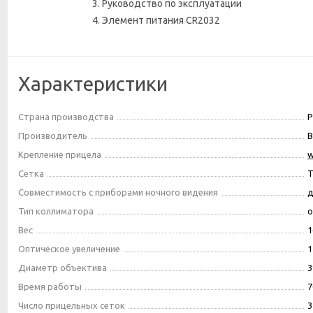
Руководство по эксплуатации
Элемент питания CR2032
Характеристики
Страна производства
Р
Производитель
Крепление прицела
w
Сетка
Т
Совместимость с приборами ночного видения
д
Тип коллиматора
Вес
1
Оптическое увеличение
1
Диаметр объектива
3
Время работы
7
Число прицельных сеток
3