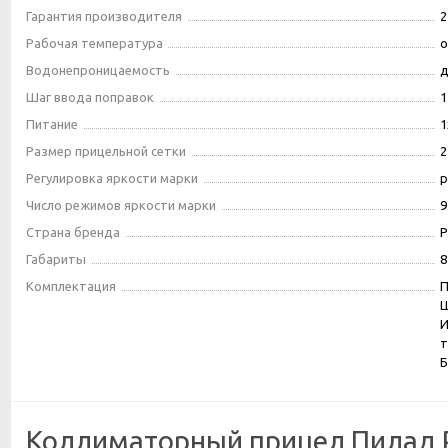
Гарантия производителя
2
Рабочая температура
о
Водонепроницаемость
д
Шаг ввода поправок
1
Питание
1
Размер прицельной сетки
2
Регулировка яркости марки
р
Число режимов яркости марки
9
Страна бренда
Р
Габариты
8
Комплектация
П
Ш
И
т
Б
Коллиматорный прицел Пилад P