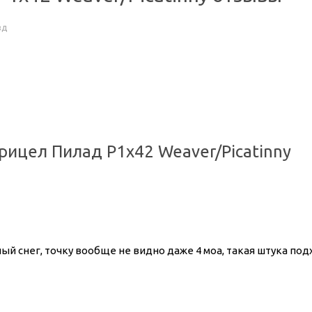
зд
рицел Пилад P1x42 Weaver/Picatinny
й снег, точку вообще не видно даже 4 моа, такая штука под