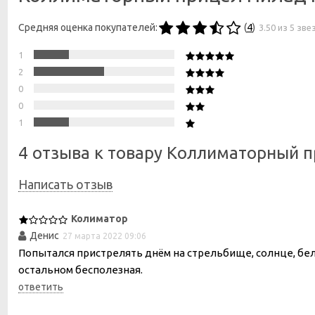
Средняя оценка покупателей:
(
4
)
3.50 из 5 зве
1
2
0
0
1
4 отзыва к товару Коллиматорный п
Написать отзыв
Колиматор
Денис
27 марта 2022 09:06
Попытался пристрелять днём на стрельбище, солнце, белы
остальном бесполезная.
ответить