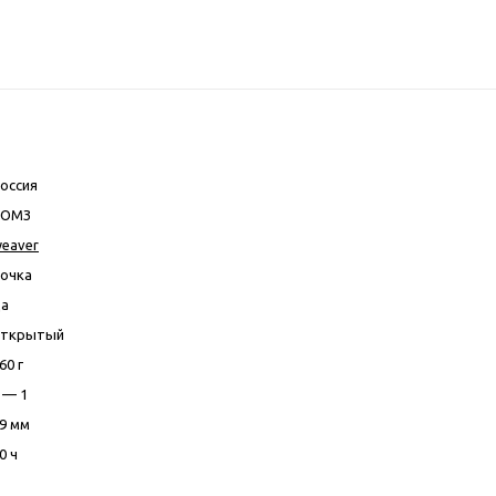
оссия
ВОМЗ
eaver
очка
а
открытый
60 г
 — 1
9 мм
0 ч