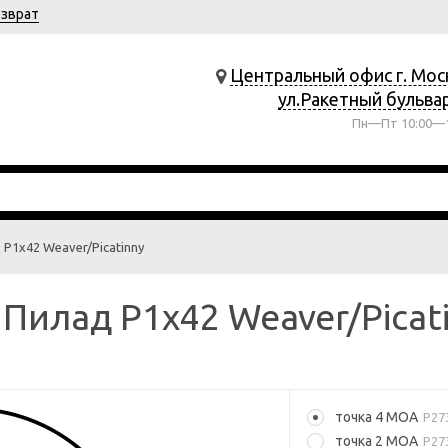
озврат
Центральный офис г. Мос
ул.Ракетный бульва
Пн—Пт 10:00—1
P1x42 Weaver/Picatinny
илад P1x42 Weaver/Picat
точка 4 МОА
P27
точка 2 МОА
P27