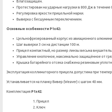
Влагозащищен.
Протестирован на ударные нагрузки в 800 Дж в течение 
Регулировка яркости прицельной марки.
Выверка с бесшумным переключением.
Основные особенности Р1х42:
Цельнофрезерованный корпус из авиационного алюминия
Шаг выверки 3 см на дистанции 100 м.
Прицел компактный, но размер линзы весьма внушительн
Управление кнопочное, максимально защищённое от гря
Крышка батарейного отсека снабжена резиновым уплотн
Эксплуатация коллиматорного прицела допустима при темпера
Устанавливается на планку Вивер (Weaver) с шагом 40 мм.
Комплектация
Р1х42
:
Прицел
Ключ