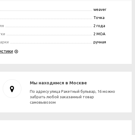
weaver
Точка
ля
2 года
тки
2 MOA
марки
ручная
истики
Мы находимся в Москве
По адресу улица Ракетный бульвар, 16 можно
забрать любой заказанный товар
самовывозом