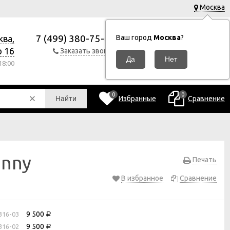
Москва
7 (499) 380-75-63
ква,
Ваш город
Москва
?
0
Корзина
0
р 16
Заказать звонок
Р
8:00
0
0
Избранные
Сравнение
Найти
inny
Печать
В избранное
Сравнение
9 500
316-03
Р
9 500
316-02
Р